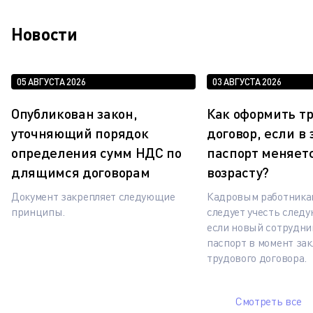
Новости
05 АВГУСТА 2026
03 АВГУСТА 2026
Опубликован закон,
Как оформить т
уточняющий порядок
договор, если в
определения сумм НДС по
паспорт меняетс
длящимся договорам
возрасту?
Документ закрепляет следующие
Кадровым работника
принципы.
следует учесть след
если новый сотрудни
паспорт в момент за
трудового договора.
Смотреть все