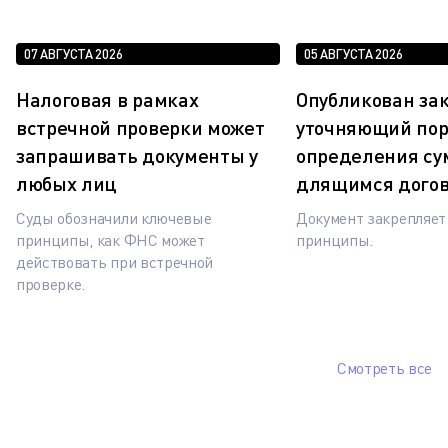
07 АВГУСТА 2026
05 АВГУСТА 2026
Налоговая в рамках
Опубликован зак
встречной проверки может
уточняющий по
запрашивать документы у
определения су
любых лиц
длящимся дого
Суды обозначили ключевые
Документ закрепляе
принципы, как ФНС может
принципы.
действовать при встречной
проверке.
Смотреть все