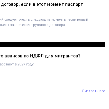
договор, если в этот момент паспорт
й следует учесть следующие моменты, если новый
омент заключения трудового договора.
те авансов по НДФЛ для мигрантов?
ботают в 2027 году.
Смотреть все