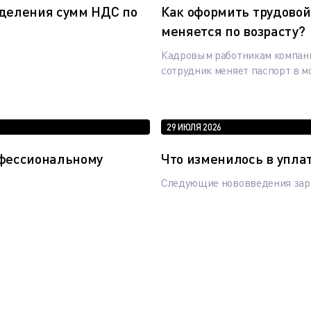
еделения сумм НДС по
Как оформить трудовой 
меняется по возрасту?
Кадровым работникам компани
сотрудник меняет паспорт в м
29 ИЮЛЯ 2026
офессиональному
Что изменилось в упла
Следующие нововведения зара