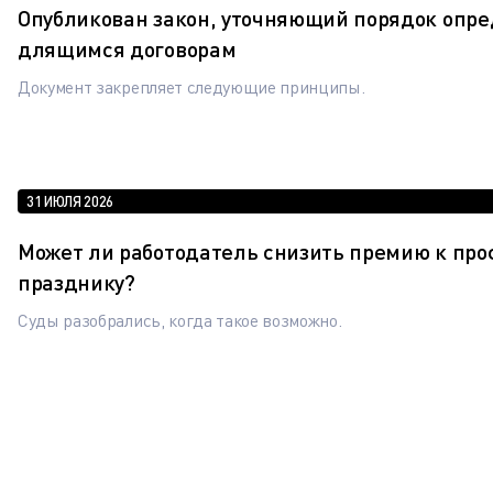
Опубликован закон, уточняющий порядок опр
длящимся договорам
Документ закрепляет следующие принципы.
31 ИЮЛЯ 2026
Может ли работодатель снизить премию к пр
празднику?
Суды разобрались, когда такое возможно.