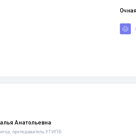
Очна
талья Анатольевна
дитор, преподаватель УТИПБ