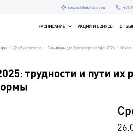
respect@institutrb.ru
+7 (3
РАСПИСАНИЕ
АКЦИИ И БОНУСЫ
ОТЗЫ
нары
Для бухгалтеров
Семинары для бухгалтеров в Уфе: 2026
Отчетн
2025: трудности и пути их
формы
Ср
26.