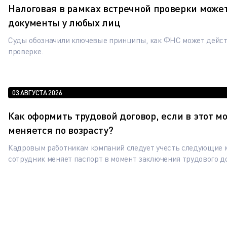
Налоговая в рамках встречной проверки може
документы у любых лиц
Суды обозначили ключевые принципы, как ФНС может дейст
проверке.
03 АВГУСТА 2026
Как оформить трудовой договор, если в этот м
меняется по возрасту?
Кадровым работникам компаний следует учесть следующие 
сотрудник меняет паспорт в момент заключения трудового д