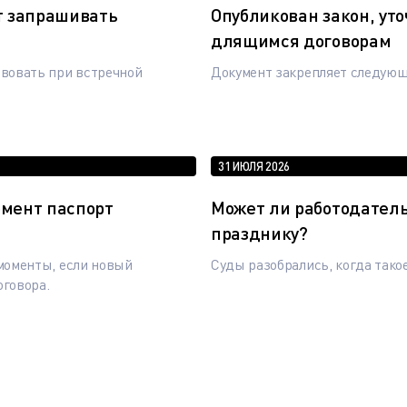
т запрашивать
Опубликован закон, у
длящимся договорам
вовать при встречной
Документ закрепляет следую
31 ИЮЛЯ 2026
омент паспорт
Может ли работодател
празднику?
моменты, если новый
Суды разобрались, когда тако
оговора.