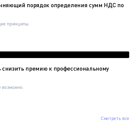
точняющий порядок определения сумм НДС по
щие принципы.
ь снизить премию к профессиональному
е возможно.
Смотреть все