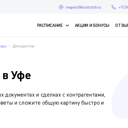
respect@institutrb.ru
+7 (3
РАСПИСАНИЕ
АКЦИИ И БОНУСЫ
ОТЗЫ
нары
Для юристов
 в Уфе
х документах и сделках с контрагентами,
оветы и сложите общую картину быстро и