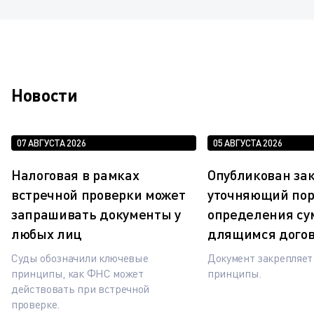
Новости
07 АВГУСТА 2026
05 АВГУСТА 2026
Налоговая в рамках
Опубликован зак
встречной проверки может
уточняющий по
запрашивать документы у
определения су
любых лиц
длящимся дого
Суды обозначили ключевые
Документ закрепляе
принципы, как ФНС может
принципы.
действовать при встречной
проверке.