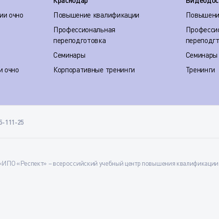
Краснодар
Видеодос
ии очно
Повышение квалификации
Повышени
Профессиональная
Професси
переподготовка
переподг
Семинары
Семинары
и очно
Корпоративные тренинги
Тренинги
35-111-25
ИПО «Респект» – всероссийский учебный центр повышения квалификации и