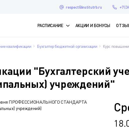
respect@institutrb.ru
+7 (3
РАСПИСАНИЕ
АКЦИИ И БОНУСЫ
ОТЗЫ
ие квалификации
Бухгалтер бюджетной организации
Курс повышени
кации "Бухгалтерский уче
ипальных) учреждений"
о уровня ПРОФЕССИОНАЛЬНОГО СТАНДАРТА
Ср
альных) учреждений)
18.