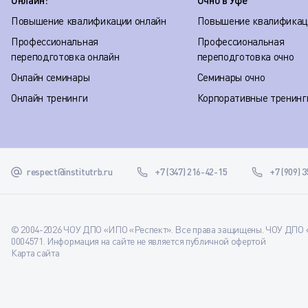
Онлайн:
Очно в Уфе
Повышение квалификации онлайн
Повышение квалификац
Профессиональная
Профессиональная
переподготовка онлайн
переподготовка очно
Онлайн семинары
Семинары очно
Онлайн тренинги
Корпоративные тренинг
respect@institutrb.ru
+7 (347) 216-42-15
+7 (909) 
© 2004-2026 ЧОУ ДПО «ИПО «Респект». Все права защищены. ЧОУ ДПО «
0004571. Информация на сайте не является публичной офертой
Карта сайта