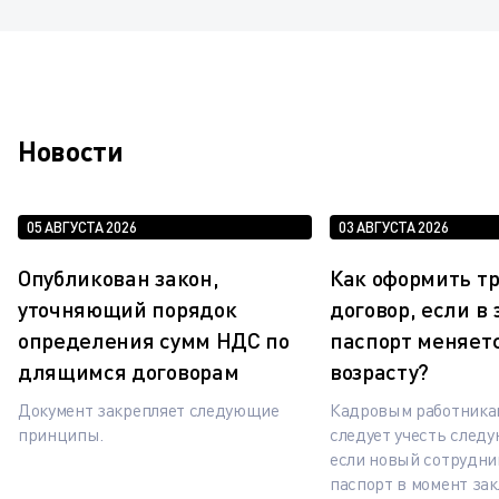
Новости
05 АВГУСТА 2026
03 АВГУСТА 2026
Опубликован закон,
Как оформить т
уточняющий порядок
договор, если в
определения сумм НДС по
паспорт меняетс
длящимся договорам
возрасту?
Документ закрепляет следующие
Кадровым работника
принципы.
следует учесть след
если новый сотрудни
паспорт в момент за