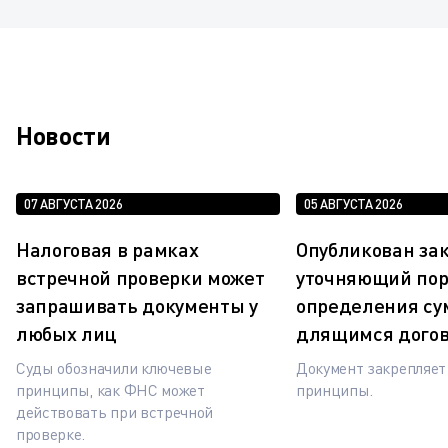
Новости
07 АВГУСТА 2026
05 АВГУСТА 2026
Налоговая в рамках
Опубликован зак
встречной проверки может
уточняющий по
запрашивать документы у
определения су
любых лиц
длящимся дого
Суды обозначили ключевые
Документ закрепляе
принципы, как ФНС может
принципы.
действовать при встречной
проверке.