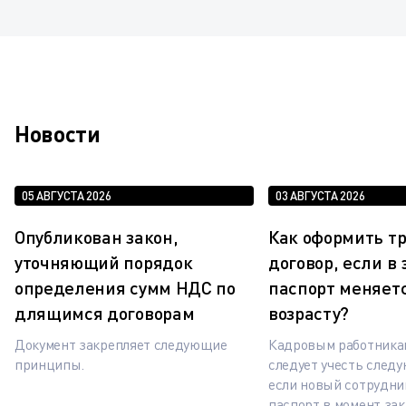
Новости
05 АВГУСТА 2026
03 АВГУСТА 2026
Опубликован закон,
Как оформить т
уточняющий порядок
договор, если в
определения сумм НДС по
паспорт меняетс
длящимся договорам
возрасту?
Документ закрепляет следующие
Кадровым работника
принципы.
следует учесть след
если новый сотрудни
паспорт в момент за