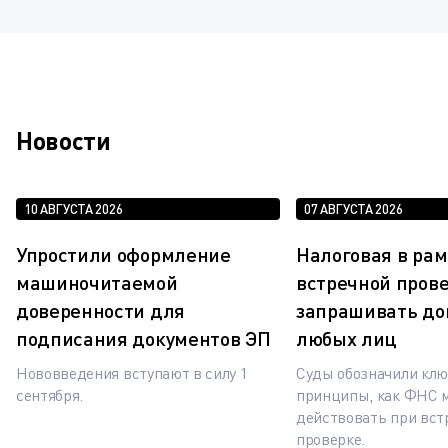
Новости
10 АВГУСТА 2026
07 АВГУСТА 2026
Упростили оформление
Налоговая в рам
машиночитаемой
встречной пров
доверенности для
запрашивать до
подписания документов ЭП
любых лиц
Нововведения вступают в силу 1
Суды обозначили кл
сентября.
принципы, как ФНС 
действовать при вст
проверке.