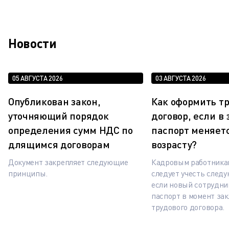
Новости
05 АВГУСТА 2026
03 АВГУСТА 2026
Опубликован закон,
Как оформить т
уточняющий порядок
договор, если в
определения сумм НДС по
паспорт меняетс
длящимся договорам
возрасту?
Документ закрепляет следующие
Кадровым работника
принципы.
следует учесть след
если новый сотрудни
паспорт в момент за
трудового договора.