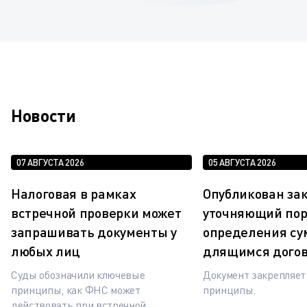
Новости
07 АВГУСТА 2026
05 АВГУСТА 2026
Налоговая в рамках
Опубликован зак
встречной проверки может
уточняющий по
запрашивать документы у
определения су
любых лиц
длящимся дого
Суды обозначили ключевые
Документ закрепляе
принципы, как ФНС может
принципы.
действовать при встречной