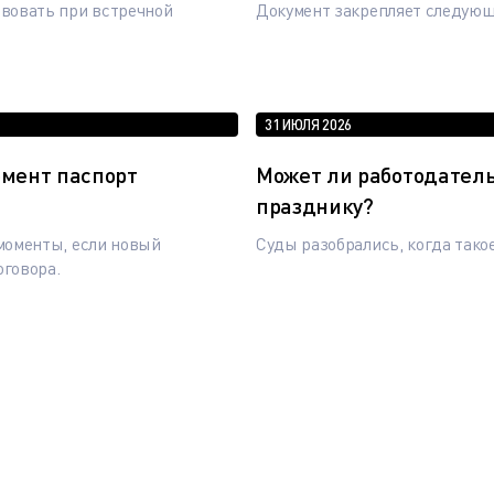
вовать при встречной
Документ закрепляет следую
31 ИЮЛЯ 2026
омент паспорт
Может ли работодател
празднику?
моменты, если новый
Суды разобрались, когда тако
оговора.