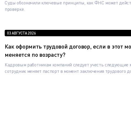
Суды обозначили ключевые принципы, как ФНС может дейст
проверке.
03 АВГУСТА 2026
Как оформить трудовой договор, если в этот м
меняется по возрасту?
Кадровым работникам компаний следует учесть следующие 
сотрудник меняет паспорт в момент заключения трудового д