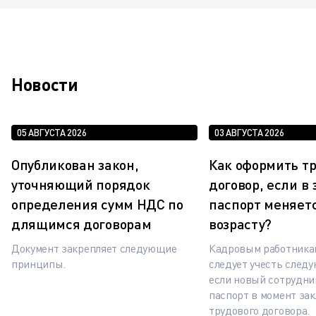
Новости
05 АВГУСТА 2026
03 АВГУСТА 2026
Опубликован закон,
Как оформить т
уточняющий порядок
договор, если в
определения сумм НДС по
паспорт меняетс
длящимся договорам
возрасту?
Документ закрепляет следующие
Кадровым работника
принципы.
следует учесть след
если новый сотрудни
паспорт в момент за
трудового договора.