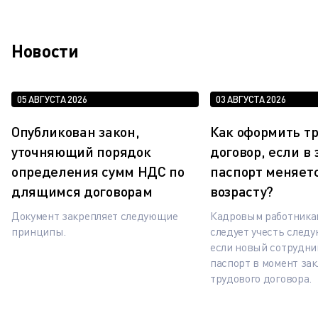
Новости
05 АВГУСТА 2026
03 АВГУСТА 2026
Опубликован закон,
Как оформить т
уточняющий порядок
договор, если в
определения сумм НДС по
паспорт меняетс
длящимся договорам
возрасту?
Документ закрепляет следующие
Кадровым работника
принципы.
следует учесть след
если новый сотрудни
паспорт в момент за
трудового договора.