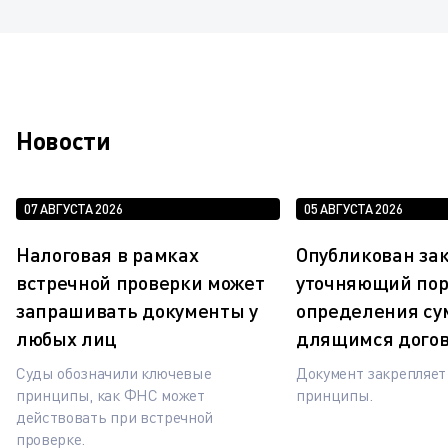
Новости
07 АВГУСТА 2026
05 АВГУСТА 2026
Налоговая в рамках
Опубликован зак
встречной проверки может
уточняющий по
запрашивать документы у
определения су
любых лиц
длящимся дого
Суды обозначили ключевые
Документ закрепляе
принципы, как ФНС может
принципы.
действовать при встречной
проверке.