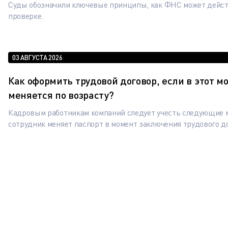
Суды обозначили ключевые принципы, как ФНС может дейст
проверке.
03 АВГУСТА 2026
Как оформить трудовой договор, если в этот м
меняется по возрасту?
Кадровым работникам компаний следует учесть следующие 
сотрудник меняет паспорт в момент заключения трудового д