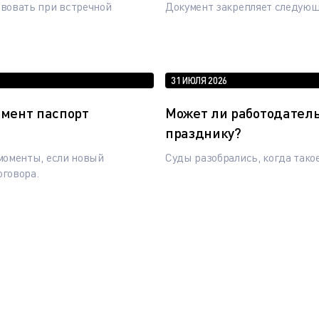
вовать при встречной
Документ закрепляет следую
31 ИЮЛЯ 2026
омент паспорт
Может ли работодател
празднику?
моменты, если новый
Суды разобрались, когда тако
оговора.