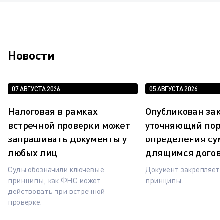
Новости
07 АВГУСТА 2026
05 АВГУСТА 2026
Налоговая в рамках
Опубликован зак
встречной проверки может
уточняющий по
запрашивать документы у
определения су
любых лиц
длящимся дого
Суды обозначили ключевые
Документ закрепляе
принципы, как ФНС может
принципы.
действовать при встречной
проверке.