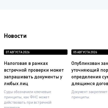
Новости
07 АВГУСТА 2026
05 АВГУСТА 2026
Налоговая в рамках
Опубликован зак
встречной проверки может
уточняющий по
запрашивать документы у
определения су
любых лиц
длящимся дого
Суды обозначили ключевые
Документ закрепляе
принципы, как ФНС может
принципы.
действовать при встречной
проверке.