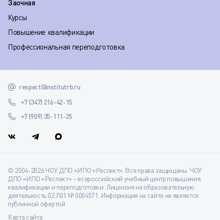
Заочная
Курсы
Повышение квалификации
Профессиональная переподготовка
respect@institutrb.ru
+7 (347) 216-42-15
+7 (909) 35-111-25
© 2004-2026 ЧОУ ДПО «ИПО «Респект». Все права защищены. ЧОУ
ДПО «ИПО «Респект» – всероссийский учебный центр повышения
квалификации и переподготовки. Лицензия на образовательную
деятельность 02 Л01 № 0004571. Информация на сайте не является
публичной офертой
Карта сайта