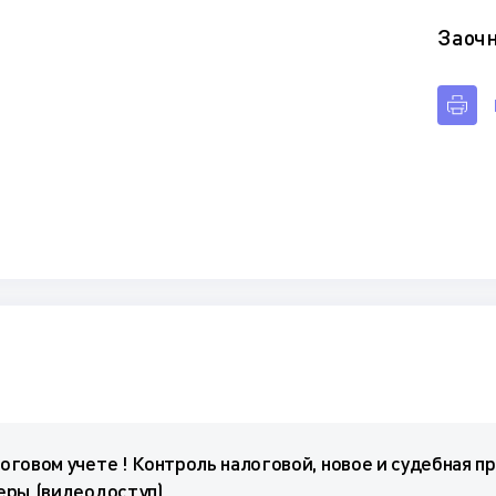
Заоч
говом учете ! Контроль налоговой, новое и судебная п
еры (видеодоступ)