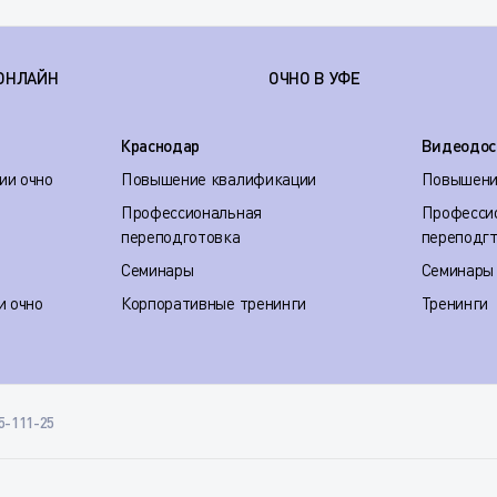
ОНЛАЙН
ОЧНО В УФЕ
Краснодар
Видеодос
ии очно
Повышение квалификации
Повышени
Профессиональная
Професси
переподготовка
переподг
Семинары
Семинары
и очно
Корпоративные тренинги
Тренинги
35-111-25