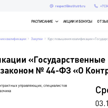
respect@institutrb.ru
+7 (3
РАСПИСАНИЕ
АКЦИИ И БОНУСЫ
ОТЗЫ
ие квалификации
Закупки
Курс повышения квалификации «Государст
икации «Государственные
с законом № 44-ФЗ «О Конт
онтрактных управляющих, специалистов
Ср
азчика
03.