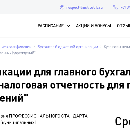
respect@institutrb.ru
+7 (3
РАСПИСАНИЕ
АКЦИИ И БОНУСЫ
ОТЗЫ
ие квалификации
Бухгалтер бюджетной организации
Курс повышения
альных) учреждений"
ации для главного бухга
 налоговая отчетность для
ений"
о уровня ПРОФЕССИОНАЛЬНОГО СТАНДАРТА
Ср
 (муниципальных)