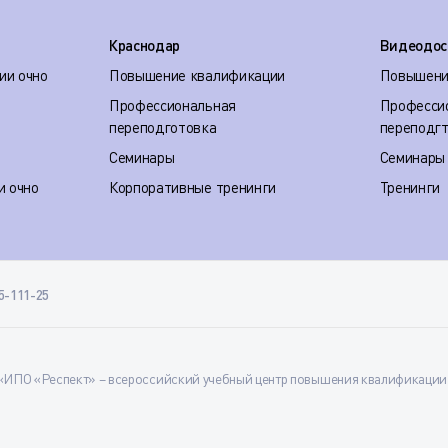
Краснодар
Видеодос
ии очно
Повышение квалификации
Повышени
Профессиональная
Професси
переподготовка
переподг
Семинары
Семинары
и очно
Корпоративные тренинги
Тренинги
35-111-25
ИПО «Респект» – всероссийский учебный центр повышения квалификации и