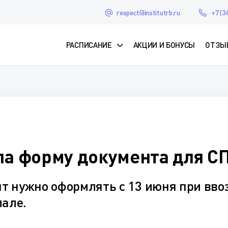
respect@institutrb.ru
+7 (3
РАСПИСАНИЕ
АКЦИИ И БОНУСЫ
ОТЗЫ
а форму документа для С
нт нужно оформлять с 13 июня при вво
иале.