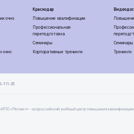
Краснодар
Видеодос
ии очно
Повышение квалификации
Повышени
Профессиональная
Професси
переподготовка
переподг
Семинары
Семинары
и очно
Корпоративные тренинги
Тренинги
35-111-25
ИПО «Респект» – всероссийский учебный центр повышения квалификации и