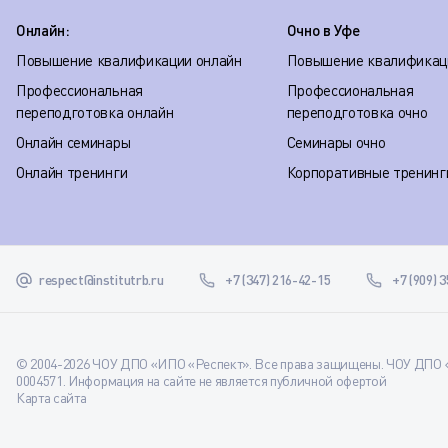
Онлайн:
Очно в Уфе
Повышение квалификации онлайн
Повышение квалификац
Профессиональная
Профессиональная
переподготовка онлайн
переподготовка очно
Онлайн семинары
Семинары очно
Онлайн тренинги
Корпоративные тренинг
respect@institutrb.ru
+7 (347) 216-42-15
+7 (909) 
© 2004-2026 ЧОУ ДПО «ИПО «Респект». Все права защищены. ЧОУ ДПО «
0004571. Информация на сайте не является публичной офертой
Карта сайта