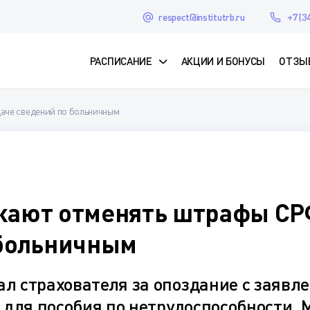
respect@institutrb.ru
+7 (3
РАСПИСАНИЕ
АКЦИИ И БОНУСЫ
ОТЗЫ
аче сведений по больничным
жают отменять штрафы СР
 больничным
 страхователя за опоздание с заявле
 для пособия по нетрудоспособности. 