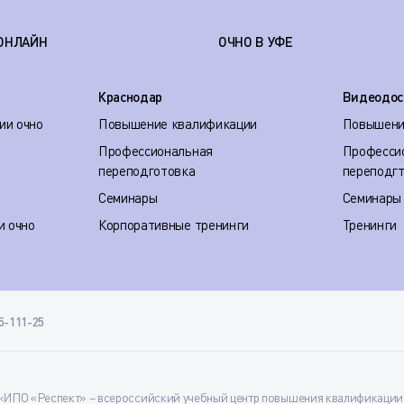
ОНЛАЙН
ОЧНО В УФЕ
Краснодар
Видеодос
ии очно
Повышение квалификации
Повышени
Профессиональная
Професси
переподготовка
переподг
Семинары
Семинары
и очно
Корпоративные тренинги
Тренинги
35-111-25
ИПО «Респект» – всероссийский учебный центр повышения квалификации и