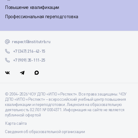
Повышение квалификации
Профессиональная переподготовка
respect@institutrb.ru
+7 (347) 216-42-15
+7 (909) 35-111-25
© 2004-2026 ЧОУ ДПО «ИПО «Респект». Все права защищены. ЧОУ
ДПО «ИПО «Респект» – всероссийский учебный центр повышения
квалификации и переподготовки. Лицензия на образовательную
деятельность 02 Л01 № 0004571. Информация на сайте не является
публичной офертой
Карта сайта
Сведения об образовательной организации