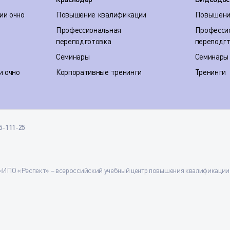
ии очно
Повышение квалификации
Повышени
Профессиональная
Професси
переподготовка
переподг
Семинары
Семинары
и очно
Корпоративные тренинги
Тренинги
35-111-25
ИПО «Респект» – всероссийский учебный центр повышения квалификации и