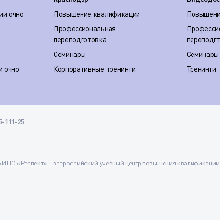
ии очно
Повышение квалификации
Повышени
Профессиональная
Професси
переподготовка
переподг
Семинары
Семинары
и очно
Корпоративные тренинги
Тренинги
35-111-25
ИПО «Респект» – всероссийский учебный центр повышения квалификации и