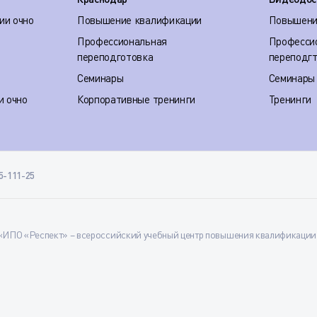
ии очно
Повышение квалификации
Повышени
Профессиональная
Професси
переподготовка
переподг
Семинары
Семинары
и очно
Корпоративные тренинги
Тренинги
35-111-25
ИПО «Респект» – всероссийский учебный центр повышения квалификации и