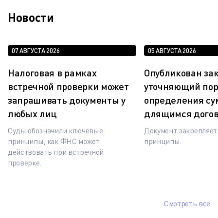
Новости
07 АВГУСТА 2026
05 АВГУСТА 2026
Налоговая в рамках
Опубликован зак
встречной проверки может
уточняющий по
запрашивать документы у
определения су
любых лиц
длящимся дого
Суды обозначили ключевые
Документ закрепляе
принципы, как ФНС может
принципы.
действовать при встречной
проверке.
Смотреть все