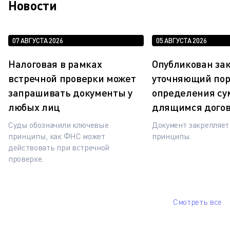
Новости
07 АВГУСТА 2026
05 АВГУСТА 2026
Налоговая в рамках
Опубликован зак
встречной проверки может
уточняющий по
запрашивать документы у
определения су
любых лиц
длящимся дого
Суды обозначили ключевые
Документ закрепляе
принципы, как ФНС может
принципы.
действовать при встречной
проверке.
Смотреть все