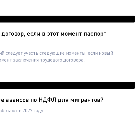
договор, если в этот момент паспорт
й следует учесть следующие моменты, если новый
омент заключения трудового договора.
те авансов по НДФЛ для мигрантов?
ботают в 2027 году.