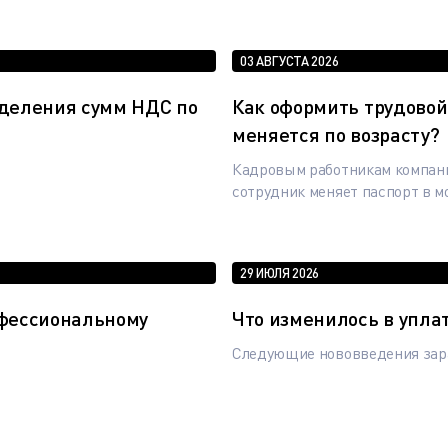
03 АВГУСТА 2026
еделения сумм НДС по
Как оформить трудовой 
меняется по возрасту?
Кадровым работникам компани
сотрудник меняет паспорт в м
29 ИЮЛЯ 2026
офессиональному
Что изменилось в упла
Следующие нововведения зара