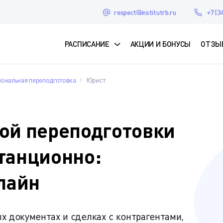
respect@institutrb.ru
+7 (3
РАСПИСАНИЕ
АКЦИИ И БОНУСЫ
ОТЗЫ
ональная переподготовка
Юрист
ой переподготовки
танционно:
лайн
х документах и сделках с контрагентами,