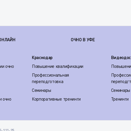
ОНЛАЙН
ОЧНО В УФЕ
Краснодар
Видеодос
ии очно
Повышение квалификации
Повышени
Профессиональная
Професси
переподготовка
переподг
Семинары
Семинары
и очно
Корпоративные тренинги
Тренинги
35-111-25