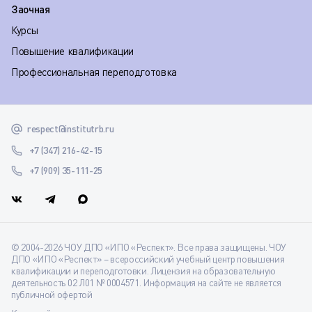
Заочная
Курсы
Повышение квалификации
Профессиональная переподготовка
respect@institutrb.ru
+7 (347) 216-42-15
+7 (909) 35-111-25
© 2004-2026 ЧОУ ДПО «ИПО «Респект». Все права защищены. ЧОУ
ДПО «ИПО «Респект» – всероссийский учебный центр повышения
квалификации и переподготовки. Лицензия на образовательную
деятельность 02 Л01 № 0004571. Информация на сайте не является
публичной офертой