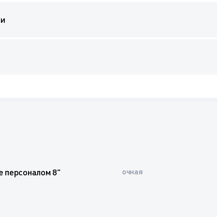
ии
е персоналом 8"
очная