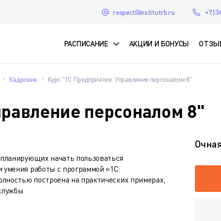
respect@institutrb.ru
+7 (3
РАСПИСАНИЕ
АКЦИИ И БОНУСЫ
ОТЗЫ
Кадровик
Курс "1С Предприятие: Управление персоналом 8"
правление персоналом 8"
Очна
 планирующих начать пользоваться
 умения работы с программой «1С:
олностью построена на практических примерах,
 службы