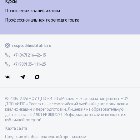
Курсы
Повышение квалификации
Профессиональная переподготовка
respect@institutrb.ru
+7 (347) 216-42-15
+7 (909) 35-111-25
© 2004-2026 ЧОУ ДПО «ИПО «Респект». Все права защищены. ЧОУ
ДПО «ИПО «Респект» – всероссийский учебный центр повышения
квалификации и переподготовки. Лицензия на образовательную
деятельность 02 Л01 № 0004571. Информация на сайте не является
публичной офертой
Карта сайта
Сведения об образовательной организации