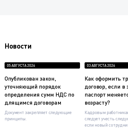
Новости
05 АВГУСТА 2026
03 АВГУСТА 2026
Опубликован закон,
Как оформить т
уточняющий порядок
договор, если в
определения сумм НДС по
паспорт меняетс
длящимся договорам
возрасту?
Документ закрепляет следующие
Кадровым работника
принципы.
следует учесть след
если новый сотрудни