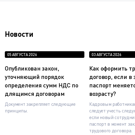
Новости
05 АВГУСТА 2026
03 АВГУСТА 2026
Опубликован закон,
Как оформить т
уточняющий порядок
договор, если в
определения сумм НДС по
паспорт меняетс
длящимся договорам
возрасту?
Документ закрепляет следующие
Кадровым работника
принципы.
следует учесть след
если новый сотрудни
паспорт в момент за
трудового договора.