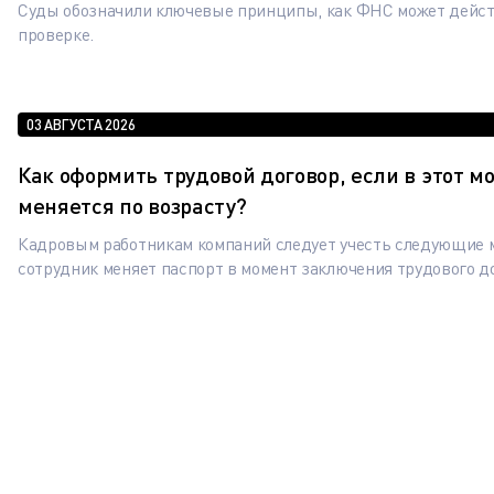
Суды обозначили ключевые принципы, как ФНС может дейст
проверке.
03 АВГУСТА 2026
Как оформить трудовой договор, если в этот м
меняется по возрасту?
Кадровым работникам компаний следует учесть следующие 
сотрудник меняет паспорт в момент заключения трудового д