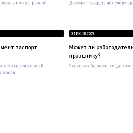
вовать при встречной
Документ закрепляет следую
31 ИЮЛЯ 2026
омент паспорт
Может ли работодател
празднику?
моменты, если новый
Суды разобрались, когда тако
оговора.