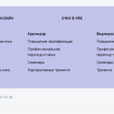
ОНЛАЙН
ОЧНО В УФЕ
Краснодар
Видеодос
ии очно
Повышение квалификации
Повышени
Профессиональная
Професси
переподготовка
переподг
Семинары
Семинары
и очно
Корпоративные тренинги
Тренинги
35-111-25