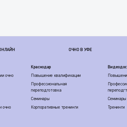
ОНЛАЙН
ОЧНО В УФЕ
Краснодар
Видеодос
ии очно
Повышение квалификации
Повышени
Профессиональная
Професси
переподготовка
переподг
Семинары
Семинары
и очно
Корпоративные тренинги
Тренинги